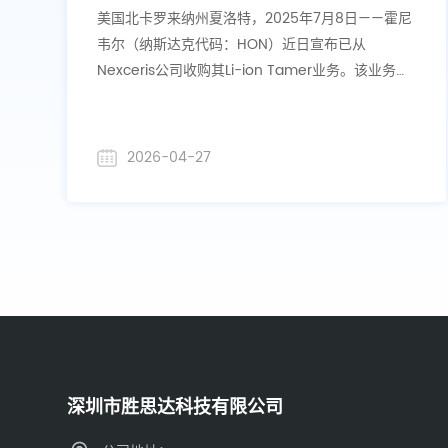
灾探测技术， 加强智能建筑产品组合
美国北卡罗来纳州夏洛特，2025年7月8日——霍尼
韦尔（纳斯达克代码：HON）近日宣布已从
Nexceris公司收购其Li-ion Tamer业务。该业务专
注于锂电池热失控逸出气体的早期探测，是业内领
先的解决方案提供商。
2026-04-27
深圳市胜思达科技有限公司