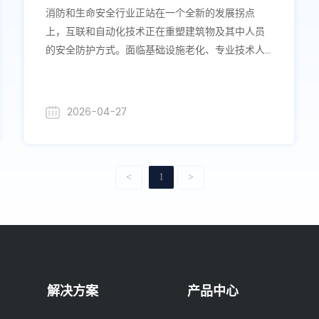
更安全、更互联的未来
消防和生命安全行业正站在一个全新的发展拐点
上，互联和自动化技术正在重塑建筑物及其中人员
的安全防护方式。面临基础设施老化、专业技术人
才短缺等核心挑战，该行业正在加速探索如何借助
先进技术，实现更加智能、更具适应性的安全防护
体系
2026-04-27
<
1
>
解决方案
产品中心