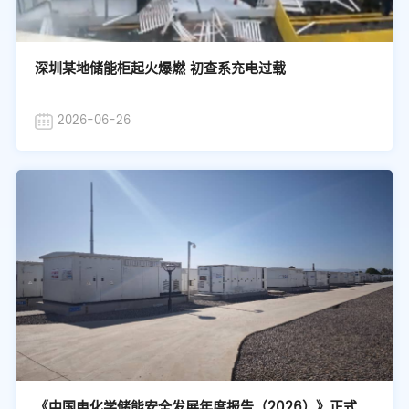
深圳某地储能柜起火爆燃 初查系充电过载
2026-06-26
《中国电化学储能安全发展年度报告（2026）》正式发