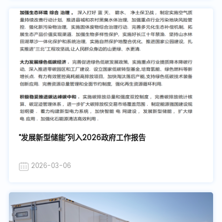
“发展新型储能”列入2026政府工作报告
2026-03-06