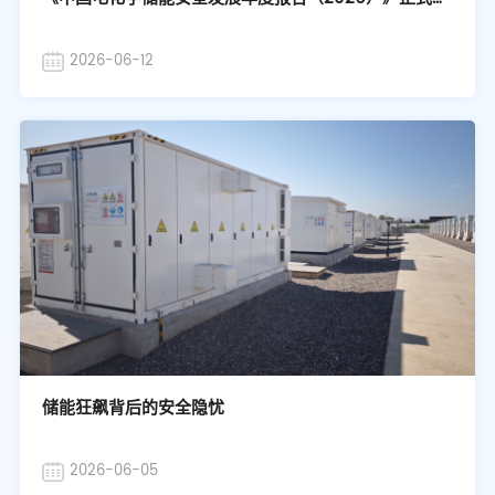
布
2026-06-12
储能狂飙背后的安全隐忧
2026-06-05