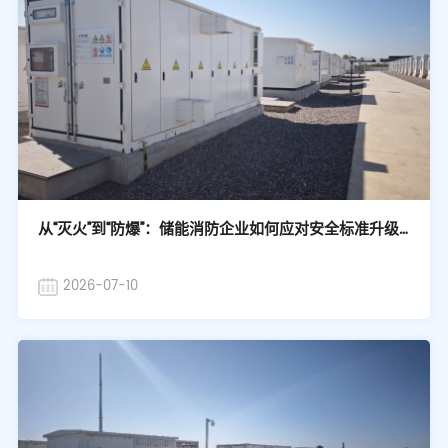
从“灭火”到“防爆”：储能消防企业如何应对安全标准升级
新挑战
2026-07-10