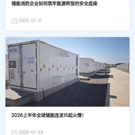
储能消防企业如何筑牢能源转型的安全底座
2026-07-31
2026上半年全球储能连发15起火情！
2026-07-24