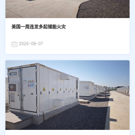
美国一周连发多起储能火灾
2026-08-07