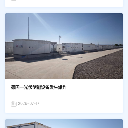
德国一光伏储能设备发生爆炸
2026-07-17