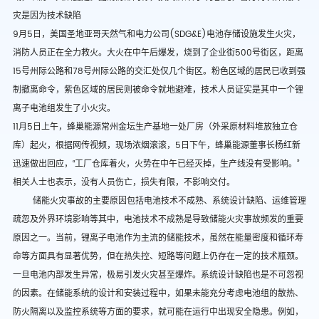
灾是因为技术缺陷
9
月
5
日，美国圣地亚哥天然气和电力公司
(SDG&E)
电池存储设施发生火灾，
消防人员正在全力救火。大火在中午后爆发，烧到了企业街
500
号街区，距离
15
号州际公路和
78
号州际公路的交汇处仅几个街区。粉色区域的居民已收到强
制撤离命令，紫色区域的居民则被命令就地避难，技术人员证实是其中一个锂
离子电池组发生了小火灾。
11
月
5
日上午，蜂巢能源常州金坛生产基地一处厂房（外采原材料堆放独立仓
库）起火，根据网传视频，现场浓烟滚滚，
5
日下午，蜂巢能源董事长杨红新
迅速做出回应，“工厂仓库着火，火势在中午已经灭掉，生产线没有受影响。”
相关人士也表示，没有人员伤亡，损失有限，不影响交付。
储能火灾事故的主要原因包括电池技术不成熟、系统设计缺陷、运维管理
疏忽及外界环境影响等其中，电池技术不成熟是导致储能火灾事故频发的重要
原因之一。当前，锂离子电池作为主流的储能技术，虽然在能量密度和循环寿
命等方面具有显著优势，但在热失控、短路等问题上仍存在一定的技术瓶颈。
一旦电池内部发生异常，极易引发火灾甚至爆炸。系统设计缺陷也是不可忽视
的因素。在储能系统的设计和安装过程中，如果未能充分考虑电池组的散热、
防火隔离以及监控系统等方面的要求，就可能在运行中出现安全隐患。例如，