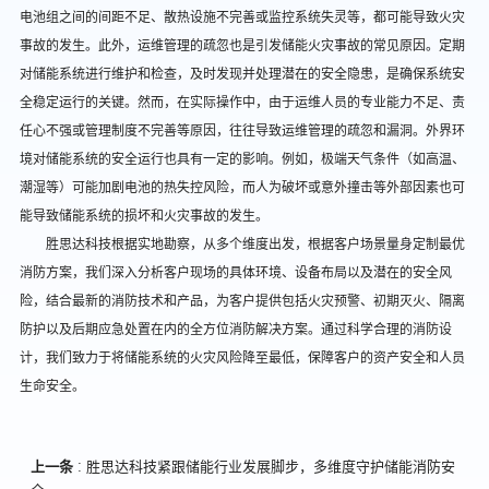
电池组之间的间距不足、散热设施不完善或监控系统失灵等，都可能导致火灾
事故的发生。此外，运维管理的疏忽也是引发储能火灾事故的常见原因。定期
对储能系统进行维护和检查，及时发现并处理潜在的安全隐患，是确保系统安
全稳定运行的关键。然而，在实际操作中，由于运维人员的专业能力不足、责
任心不强或管理制度不完善等原因，往往导致运维管理的疏忽和漏洞。外界环
境对储能系统的安全运行也具有一定的影响。例如，极端天气条件（如高温、
潮湿等）可能加剧电池的热失控风险，而人为破坏或意外撞击等外部因素也可
能导致储能系统的损坏和火灾事故的发生。
胜思达科技根据实地勘察，从多个维度出发，根据客户场景量身定制最优
消防方案，我们深入分析客户现场的具体环境、设备布局以及潜在的安全风
险，结合最新的消防技术和产品，为客户提供包括火灾预警、初期灭火、隔离
防护以及后期应急处置在内的全方位消防解决方案。通过科学合理的消防设
计，我们致力于将储能系统的火灾风险降至最低，保障客户的资产安全和人员
生命安全。
上一条
:
胜思达科技紧跟储能行业发展脚步，多维度守护储能消防安