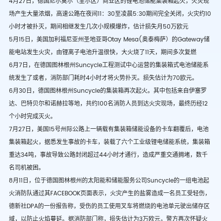
4
月
27
日，德国尼尔莫尔（里尔区）商业区的锂电池储能集装箱起火，火灾现
场产生大量浓烟，高速公路在夜间
11
：
30
至凌晨
5:30
期间完全关闭，火灾约
10
小时才被扑灭，期间相继发生几次小规模爆炸，估计损失月
50
万欧元
5
月
15
日，美国加利福尼亚州圣地亚哥
Otay Mesa(
奥泰梅萨）的
Gateway
储
能电站发生火灾，由锂离子电池升温很快，大火烧了
11
天，期间多次复燃
6
月
7
日，在德国图林根州
Suncycle
工程测试中心运营的集装箱式电池储能系
统发生了或者，消防部门耗时
4
小时才将火势扑灭。损失估计为
70
欧元。
6
月
30
日，德国图林根州
Suncycle
的集装箱再次起火。其中包括来自伊塞罗
达、巴特贝尔和诺赫拉等地，共约
100
名消防人员到达火灾现场，最终历经
12
个小时完成灭火。
7
月
27
日，美国
15
号州际公路上一辆载有集装箱储能设备的卡车翻覆后，电池
集装箱起火，据悉发生事故的卡车，装载了六个工业级锂电储能系统，集装箱
重达
34
吨，事故导致公路封闭超过
44
小时才通行，造成严重交通拥堵，数千
名司机被困。
8
月
11
日，位于德国图林根州的太阳能和储能服务公司
Suncycle
的一组电池起
火消防队通过其
FACEBOOK
页面表示，火灾产生的盐雾造成一名员工受轻伤，
德新社
DPA
的一份报告称，受伤的员工使用叉车将燃烧的电池单元驶出储存区
域，以防止火焰蔓延。据消防部门称，损失估计为
3
万欧元，警方再次怀疑火