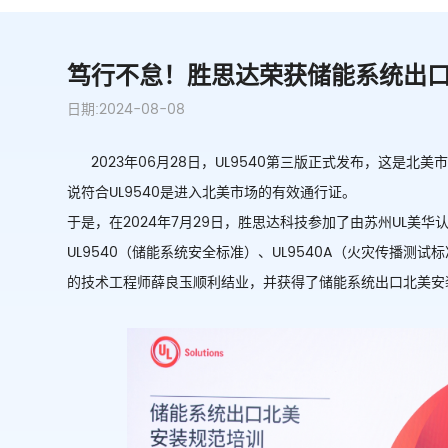
笃行不怠！胜思达荣获储能系统出
日期:2024-08-08
2023
年
06
月
28
日，
UL9540第三版正式发布，
这是
北美
说
符合
UL9540是进入北美市场的有效通行证。
于是，在
2024年7月29日，胜思达科技参加了由苏州UL美
UL9540（储能系统安全标准）
、
UL9540A（火灾传播测试
的技术工程师薛良玉顺利结业，并获得了储能系统出口北美安