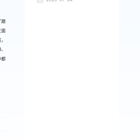
了跟
在面
前，
3
、
中都