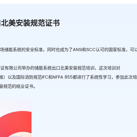
口北美安装规范证书
市场储能系统的安全标准
，
同时
也
成为
了
ANSI和SCC认可的国家标准
，
可
华认证有限公司举办的储能系统出口北美安装规范培训，
这次
培训
对
标准）
以及国际消防规范
IFC和NFPA 855
都
进行了系统性学习
，
参加此次
装规范的结业证书
。