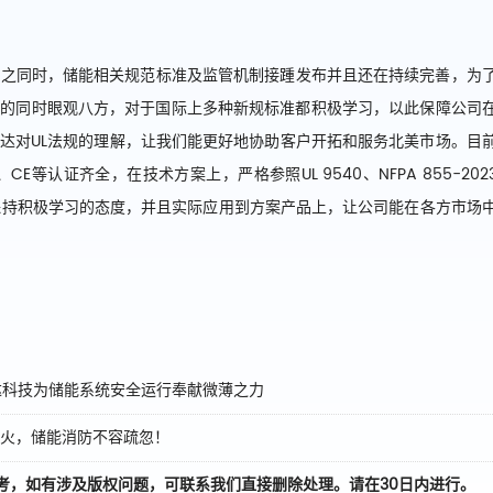
同时，储能相关规范标准及监管机制接踵发布并且还在持续完善
，
为
新的
同时眼观八方，对于国际上多种新规
标准都
积极学习，以此保障公司
达对
UL法规的理解，让我们能更好地协助客户开拓和服务北美市场
。目
PCB、CE等认证齐全，在技术方案上，严格参照
UL 9540
、
NFPA 855-202
保持积极学习的态度，并
且
实际应用到方案产品上，
让公司能在各方市场
思达科技为储能系统安全运行奉献微薄之力
起火，储能消防不容疏忽！
考，如有涉及版权问题，可联系我们直接删除处理。请在30日内进行。