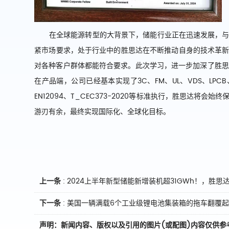
在全球能源转型的大背景下，储能行业正在迅速发展，与之
紧市场要求，处于行业中的
胜思达
在
不断推动自身的技术
革
对各种客户群体都能符合要求
。
此次学习，进一步加深了胜思
在产品端，公司已经基本实现了
3C、FM、UL、VDS、L
EN12094、T_CEC373-2020等标准执行，
胜思达
将会
始终
游刃有余，最终实现国际化、全球化目标。
上一条
:
2024上半年新型储能新增装机超31GWh！，胜
下一条
:
美国一辆满载6个工业级锂电池集装箱的拖车翻覆
声明：新闻内容、版权以及引用的图片(或配图)内容仅供参