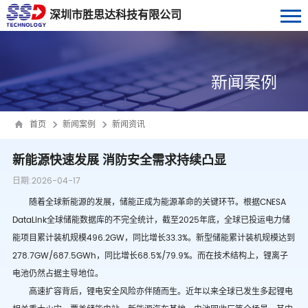
深圳市胜思达科技有限公司
新闻案例
首页
新闻案例
新闻资讯
新能源快速发展 消防安全需求持续凸显
日期:2026-04-17
随着全球新能源的发展，储能正成为能源革命的关键环节。根据CNESA
DataLink全球储能数据库的不完全统计，截至2025年底，全球已投运电力储
能项目累计装机规模496.2GW，同比增长33.3%。新型储能累计装机规模达到
278.7GW/687.5GWh，同比增长68.5%/79.9%。而在技术结构上，锂离子
电池仍然占据主导地位。
高速扩容背后，锂电安全风险亦伴随而生。近年以来全球已发生多起锂电