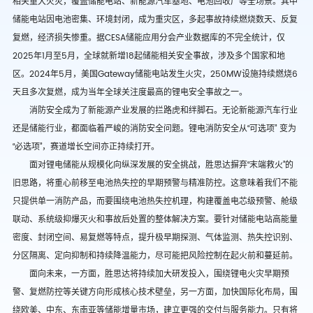
相关重大火灾，覆盖储能电站、新能源汽车基地、电池回收厂等全场景。其中
储能电站因电池密集、环境封闭，成为重灾区，多起事故持续燃烧数天、反复
复燃，经济损失惨重。据CESA储能应用分会产业数据库的不完全统计，仅
2025年1月至5月，全球就新增18起储能相关安全事故，涉及多个国家和地
区。2024年5月，美国Gateway储能电站发生火灾，250MW设施持续燃烧6
天且多次复燃，成为当年全球关注度最高的锂电安全事故之一。
消防安全成为了新能源产业发展的拦路虎和绊脚石。无论新能源汽车行业
还是储能行业，都面临着严峻的消防安全问题。锂电消防安全从“可选项” 变为
“必选项”，赛道增长空间亦正持续打开。
面对锂电储能从规模化向纵深发展的安全挑战，胜思达摒弃“末端救火”的
旧思路，将重心前移至电池热失控的早期预警与精准防控。这意味着我们不能
只提供单一消防产品，而要围绕电池热失控机理，构建覆盖电芯级预警、舱级
联动、系统级抑爆灭火和事故后处置的整体解决方案。要针对储能电站高能量
密度、封闭空间、易复燃等特点，提升极早期探测、气体监测、热失控识别、
分区隔离、定向抑制和持续降温能力，尽可能把风险控制在起火前和蔓延前。
面向未来，一方面，胜思达将持续加大研发投入，围绕锂电火灾早期预
警、复燃防控等关键方向形成核心技术壁垒，另一方面，加快国际化布局，围
绕欧美、中东、东南亚等储能增量市场，建立更强的交付与服务能力。只有将