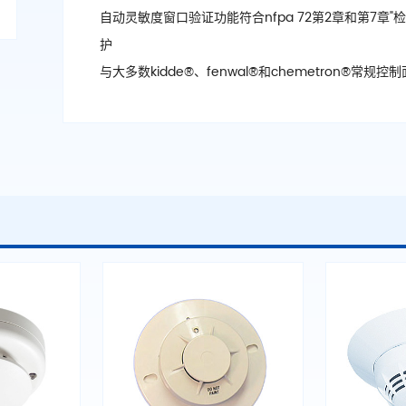
自动灵敏度窗口验证功能符合nfpa 72第2章和第7章
护
与大多数kidde®、fenwal®和chemetron®常